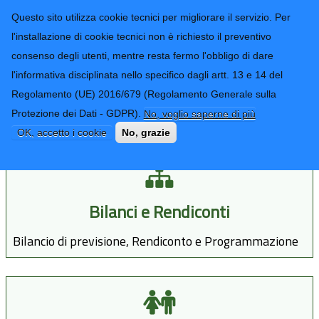
CONTATTI-URP
Provincia di
Questo sito utilizza cookie tecnici per migliorare il servizio. Per
Imperia
TRASPARENZA
l'installazione di cookie tecnici non è richiesto il preventivo
consenso degli utenti, mentre resta fermo l'obbligo di dare
Form di ricerca
l'informativa disciplinata nello specifico dagli artt. 13 e 14 del
Regolamento (UE) 2016/679 (Regolamento Generale sulla
Amministrazione
Protezione dei Dati - GDPR).
No, voglio saperne di più
OK, accetto i cookie
No, grazie
Bilanci e Rendiconti
Bilancio di previsione, Rendiconto e Programmazione