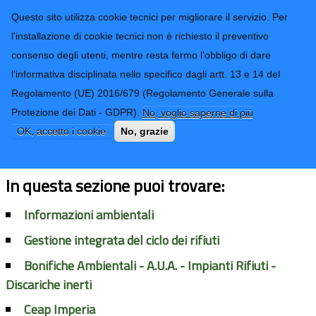
CONTATTI-URP
Provincia di
Questo sito utilizza cookie tecnici per migliorare il servizio. Per
Imperia
TRASPARENZA
l'installazione di cookie tecnici non è richiesto il preventivo
consenso degli utenti, mentre resta fermo l'obbligo di dare
Form di ricerca
l'informativa disciplinata nello specifico dagli artt. 13 e 14 del
Regolamento (UE) 2016/679 (Regolamento Generale sulla
Protezione dei Dati - GDPR).
No, voglio saperne di più
Ambiente e rifiuti
OK, accetto i cookie
No, grazie
In questa sezione puoi trovare:
Informazioni ambientali
Gestione integrata del ciclo dei rifiuti
Bonifiche Ambientali - A.U.A. - Impianti Rifiuti -
Discariche inerti
Ceap Imperia