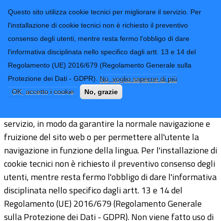
CONTATTI-URP
Provincia di
Questo sito utilizza cookie tecnici per migliorare il servizio. Per
Imperia
TRASPARENZA
l'installazione di cookie tecnici non è richiesto il preventivo
consenso degli utenti, mentre resta fermo l'obbligo di dare
Form di ricerca
l'informativa disciplinata nello specifico dagli artt. 13 e 14 del
Regolamento (UE) 2016/679 (Regolamento Generale sulla
Cookie
Protezione dei Dati - GDPR).
No, voglio saperne di più
OK, accetto i cookie
No, grazie
Questo sito utilizza cookie tecnici per migliorare il
servizio, in modo da garantire la normale navigazione e
fruizione del sito web o per permettere all'utente la
navigazione in funzione della lingua. Per l'installazione di
cookie tecnici non è richiesto il preventivo consenso degli
utenti, mentre resta fermo l'obbligo di dare l'informativa
disciplinata nello specifico dagli artt. 13 e 14 del
Regolamento (UE) 2016/679 (Regolamento Generale
sulla Protezione dei Dati - GDPR). Non viene fatto uso di