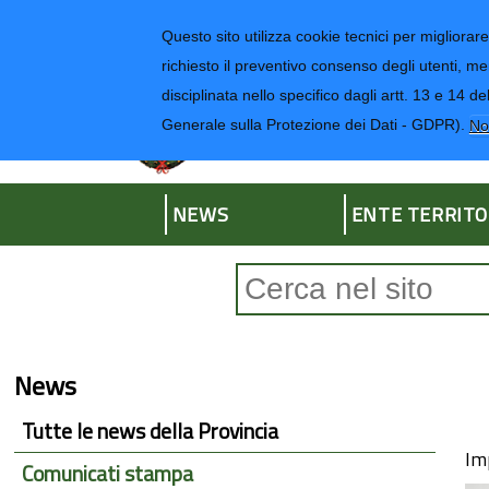
Regione Liguria
Questo sito utilizza cookie tecnici per migliorare 
richiesto il preventivo consenso degli utenti, me
disciplinata nello specifico dagli artt. 13 e 1
Provincia di Impe
Generale sulla Protezione dei Dati - GDPR).
No
NEWS
ENTE TERRITO
Form di ricerca
News
Tutte le news della Provincia
Im
Comunicati stampa