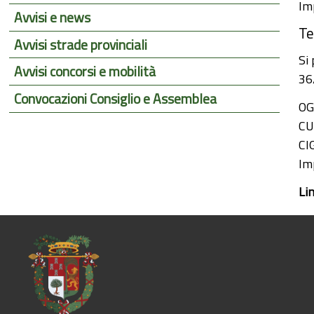
Im
Avvisi e news
Te
Avvisi strade provinciali
Si
Avvisi concorsi e mobilità
36
Convocazioni Consiglio e Assemblea
OG
CU
CI
Im
Li