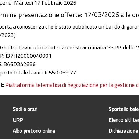
peria, Martedì 17 Febbraio 2026
rmine presentazione offerte: 17/03/2026 alle or
 porta a conoscenza che è stato pubblicato un bando di gara -
/2023)
GETTO: Lavori di manutenzione straordinaria SS.PP. delle 
P: I37H26000040001
G: BA6D342686
porto totale lavori: € 550.069,77
nk:
Piattaforma telematica di negoziazione per la gestione de
Sedi e orari
Sportello tel
URP
Elenco siti te
Albo pretorio online
Dichiarazione 