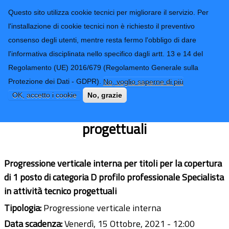
CONTATTI-URP
Provincia di
Questo sito utilizza cookie tecnici per migliorare il servizio. Per
Imperia
TRASPARENZA
l'installazione di cookie tecnici non è richiesto il preventivo
consenso degli utenti, mentre resta fermo l'obbligo di dare
Form di ricerca
l'informativa disciplinata nello specifico dagli artt. 13 e 14 del
Regolamento (UE) 2016/679 (Regolamento Generale sulla
PROGRESSIONE VERTICALE INTERNA
Protezione dei Dati - GDPR).
No, voglio saperne di più
categoria D Profilo Professionale
OK, accetto i cookie
No, grazie
Specilista in attività tecnico
progettuali
Progressione verticale interna per titoli per la copertura
di 1 posto di categoria D profilo professionale Specialista
in attività tecnico progettuali
Tipologia:
Progressione verticale interna
Data scadenza:
Venerdì, 15 Ottobre, 2021 - 12:00