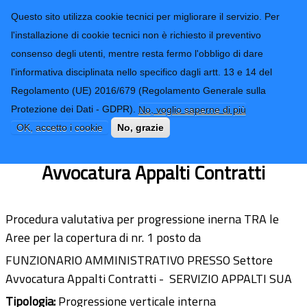
CONTATTI-URP
Provincia di
Questo sito utilizza cookie tecnici per migliorare il servizio. Per
Imperia
TRASPARENZA
l'installazione di cookie tecnici non è richiesto il preventivo
consenso degli utenti, mentre resta fermo l'obbligo di dare
Form di ricerca
l'informativa disciplinata nello specifico dagli artt. 13 e 14 del
Regolamento (UE) 2016/679 (Regolamento Generale sulla
Procedura Progressione TRA le Aree -
Protezione dei Dati - GDPR).
No, voglio saperne di più
1 posto Funzionario Amministrativo-
OK, accetto i cookie
No, grazie
Servizio Appalti SUA - Settore
Avvocatura Appalti Contratti
Procedura valutativa per progressione inerna TRA le
Aree per la copertura di nr. 1 posto da
FUNZIONARIO AMMINISTRATIVO PRESSO Settore
Avvocatura Appalti Contratti - SERVIZIO APPALTI SUA
Tipologia:
Progressione verticale interna