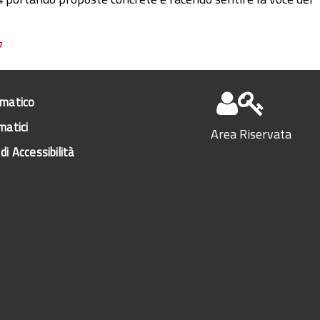
7
ematico
matici
Area Riservata
di Accessibilità