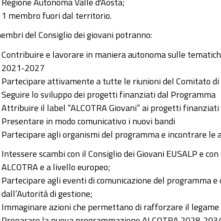
Regione Autonoma Valle d'Aosta;
1 membro fuori dal territorio.
membri del Consiglio dei giovani potranno:
Contribuire e lavorare in maniera autonoma sulle temati
2021-2027
Partecipare attivamente a tutte le riunioni del Comitato d
Seguire lo sviluppo dei progetti finanziati dal Programma
Attribuire il label “ALCOTRA Giovani” ai progetti finanziati
Presentare in modo comunicativo i nuovi bandi
Partecipare agli organismi del programma e incontrare le au
Intessere scambi con il Consiglio dei Giovani EUSALP e con q
ALCOTRA e a livello europeo;
Partecipare agli eventi di comunicazione del programma e or
dall’Autorità di gestione;
Immaginare azioni che permettano di rafforzare il legame t
Preparare la nuova programmazione ALCOTRA 2028‑2034 po