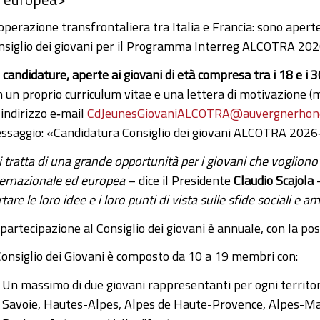
operazione transfrontaliera tra Italia e Francia: sono aperte
nsiglio dei giovani per il Programma Interreg ALCOTRA 20
 candidature, aperte ai giovani di età compresa tra i 18 e i
n un proprio curriculum vitae e una lettera di motivazione (m
’indirizzo e‑mail
CdJeunesGiovaniALCOTRA@auvergnerhone
ssaggio: «Candidatura Consiglio dei giovani ALCOTRA 2026
i tratta di una grande opportunità per i giovani che voglio
ternazionale ed europea
– dice il Presidente
Claudio Scajola
tare le loro idee e i loro punti di vista sulle sfide sociali e a
 partecipazione al Consiglio dei giovani è annuale, con la po
 Consiglio dei Giovani è composto da 10 a 19 membri con:
Un massimo di due giovani rappresentanti per ogni territo
Savoie, Hautes-Alpes, Alpes de Haute-Provence, Alpes-Mari