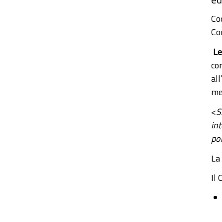
Co
Co
Le
co
all
me
<
S
in
por
La
Il