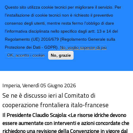
CONTATTI-URP
Provincia di
Questo sito utilizza cookie tecnici per migliorare il servizio. Per
Imperia
TRASPARENZA
l'installazione di cookie tecnici non è richiesto il preventivo
consenso degli utenti, mentre resta fermo l'obbligo di dare
Form di ricerca
l'informativa disciplinata nello specifico dagli artt. 13 e 14 del
Regolamento (UE) 2016/679 (Regolamento Generale sulla
Fiume Roja, la Provincia di Imperia
Protezione dei Dati - GDPR).
No, voglio saperne di più
chiede alla Francia una gestione
OK, accetto i cookie
No, grazie
condivisa
Imperia, Venerdì 05 Giugno 2026
Se ne è discusso ieri al Comitato di
cooperazione frontaliera italo-francese
Il Presidente Claudio Scajola: <Le risorse idriche devono
essere aumentate con interventi e azioni concordate che
richiedono una revisione della Convenzione in vigore dal