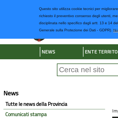
Regione Liguria
Questo sito utilizza cookie tecnici per migliorare 
richiesto il preventivo consenso degli utenti, me
disciplinata nello specifico dagli artt. 13 e 1
Provincia di Impe
Generale sulla Protezione dei Dati - GDPR).
No
NEWS
ENTE TERRITO
Form di ricerca
News
Tutte le news della Provincia
Im
Comunicati stampa