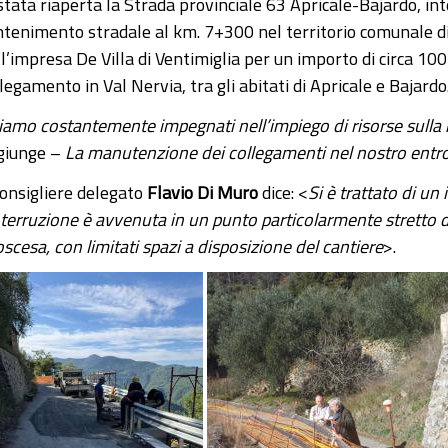
stata riaperta la Strada provinciale 63 Apricale-Bajardo, int
tenimento stradale al km. 7+300 nel territorio comunale di A
ll’impresa De Villa di Ventimiglia per un importo di circa 10
legamento in Val Nervia, tra gli abitati di Apricale e Bajardo
iamo costantemente impegnati nell’impiego di risorse sulla 
giunge –
La manutenzione dei collegamenti nel nostro entrote
consigliere delegato
Flavio Di Muro
dice: <
Si è trattato di un
interruzione è avvenuta in un punto particolarmente stretto d
scesa, con limitati spazi a disposizione del cantiere
>.