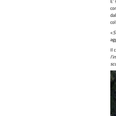
E’ 
con
da
col
<
S
ag
Il 
l’
sco