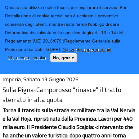
CONTATTI-URP
Provincia di
Questo sito utilizza cookie tecnici per migliorare il servizio. Per
Imperia
TRASPARENZA
l'installazione di cookie tecnici non è richiesto il preventivo
consenso degli utenti, mentre resta fermo l'obbligo di dare
Form di ricerca
l'informativa disciplinata nello specifico dagli artt. 13 e 14 del
Regolamento (UE) 2016/679 (Regolamento Generale sulla
Viabilita’, lunedi riapre la Gouta-La
Protezione dei Dati - GDPR).
No, voglio saperne di più
Colla
OK, accetto i cookie
No, grazie
Imperia, Sabato 13 Giugno 2026
Sulla Pigna-Camporosso “rinasce” il tratto
sterrato in alta quota
Torna il transito sulla strada ex militare tra la Val Nervia
e la Val Roja, ripristinata dalla Provincia. Lavori per 440
mila euro. Il Presidente Claudio Scajola: <Intervento che
ha anche un valore turistico: dopo quattro anni torna