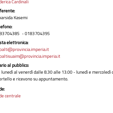
derica Cardinali
ferente:
arsida Kasemi
lefono:
83704385
0183704395
sta elettronica:
palti@provincia.imperia.it
paltisuaim@provincia.imperia.it
ario al pubblico:
 lunedì al venerdì dalle 8.30 alle 13.00 - lunedì e mercoledì 
ortello e ricevono su appuntamento.
de:
de centrale