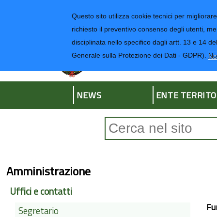
Regione Liguria
Questo sito utilizza cookie tecnici per migliorare 
richiesto il preventivo consenso degli utenti, me
disciplinata nello specifico dagli artt. 13 e 1
Provincia di Impe
Generale sulla Protezione dei Dati - GDPR).
No
NEWS
ENTE TERRITO
Form di ricerca
Amministrazione
Uffici e contatti
Fu
Segretario