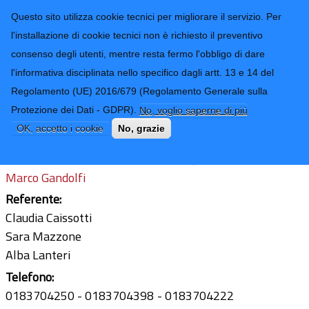
CONTATTI-URP
Provincia di
Questo sito utilizza cookie tecnici per migliorare il servizio. Per
Imperia
TRASPARENZA
l'installazione di cookie tecnici non è richiesto il preventivo
consenso degli utenti, mentre resta fermo l'obbligo di dare
Form di ricerca
l'informativa disciplinata nello specifico dagli artt. 13 e 14 del
Regolamento (UE) 2016/679 (Regolamento Generale sulla
Gestione giuridica
Protezione dei Dati - GDPR).
No, voglio saperne di più
Ultimo aggiornamento: 24/02/2026 - 13:11
OK, accetto i cookie
No, grazie
Funzionario con incarico di Elevata Qualificazione:
Marco Gandolfi
Referente:
Claudia Caissotti
Sara Mazzone
Alba Lanteri
Telefono:
0183704250
0183704398
0183704222