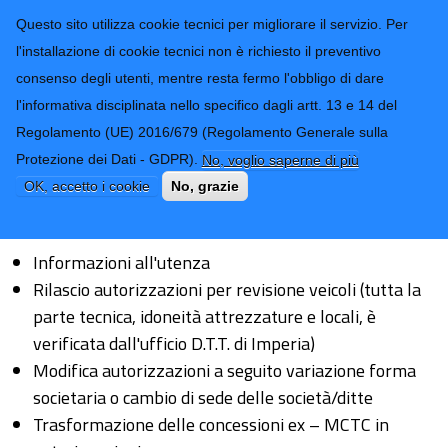
CONTATTI-URP
Provincia di
Questo sito utilizza cookie tecnici per migliorare il servizio. Per
Imperia
TRASPARENZA
l'installazione di cookie tecnici non è richiesto il preventivo
consenso degli utenti, mentre resta fermo l'obbligo di dare
Form di ricerca
l'informativa disciplinata nello specifico dagli artt. 13 e 14 del
Regolamento (UE) 2016/679 (Regolamento Generale sulla
Trasporto conto proprio - Officine di
Protezione dei Dati - GDPR).
No, voglio saperne di più
revisione - Noleggi con conducente
OK, accetto i cookie
No, grazie
Ultimo aggiornamento: 25/02/2026 - 18:40
Informazioni all'utenza
Rilascio autorizzazioni per revisione veicoli (tutta la
parte tecnica, idoneità attrezzature e locali, è
verificata dall'ufficio D.T.T. di Imperia)
Modifica autorizzazioni a seguito variazione forma
societaria o cambio di sede delle società/ditte
Trasformazione delle concessioni ex – MCTC in