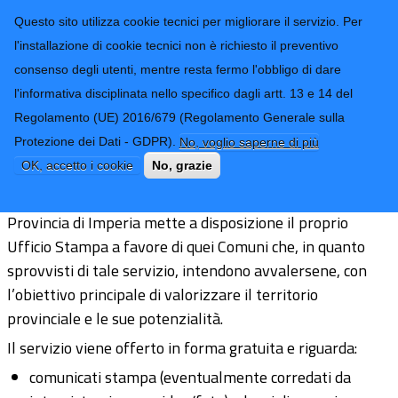
CONTATTI-URP
Provincia di
Questo sito utilizza cookie tecnici per migliorare il servizio. Per
Imperia
TRASPARENZA
l'installazione di cookie tecnici non è richiesto il preventivo
consenso degli utenti, mentre resta fermo l'obbligo di dare
Form di ricerca
l'informativa disciplinata nello specifico dagli artt. 13 e 14 del
Regolamento (UE) 2016/679 (Regolamento Generale sulla
Comunica con noi
Protezione dei Dati - GDPR).
No, voglio saperne di più
OK, accetto i cookie
No, grazie
Nell’ambito della propria mission di “Casa dei Comuni”, la
Provincia di Imperia mette a disposizione il proprio
Ufficio Stampa a favore di quei Comuni che, in quanto
sprovvisti di tale servizio, intendono avvalersene, con
l’obiettivo principale di valorizzare il territorio
provinciale e le sue potenzialità.
Il servizio viene offerto in forma gratuita e riguarda:
comunicati stampa (eventualmente corredati da