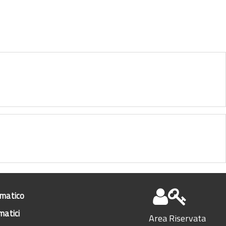
ematico
matici
Area Riservata