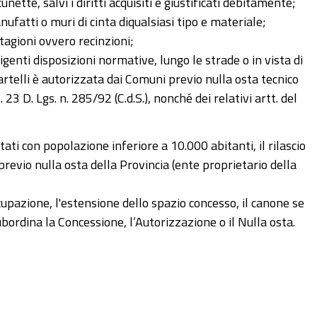
ette, salvi i diritti acquisiti e giustificati debitamente;
ufatti o muri di cinta diqualsiasi tipo e materiale;
ntagioni ovvero recinzioni;
vigenti disposizioni normative, lungo le strade o in vista di
 cartelli è autorizzata dai Comuni previo nulla osta tecnico
 23 D. Lgs. n. 285/92 (C.d.S.), nonché dei relativi artt. del
bitati con popolazione inferiore a 10.000 abitanti, il rilascio
revio nulla osta della Provincia (ente proprietario della
ccupazione, l'estensione dello spazio concesso, il canone se
ubordina la Concessione, l’Autorizzazione o il Nulla osta.