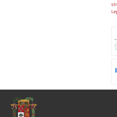
st
Le