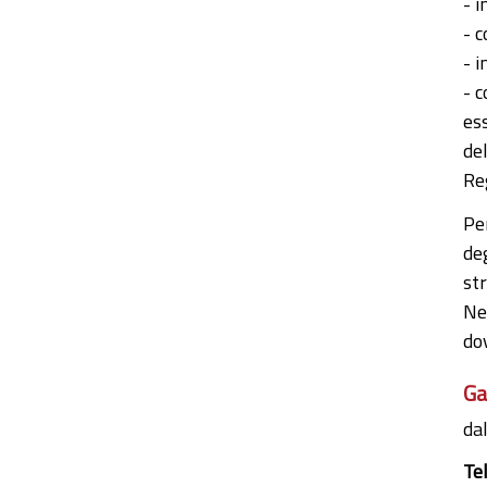
- i
- c
- i
- c
ess
del
Re
Per
de
str
Nel
dov
Ga
dal
Te