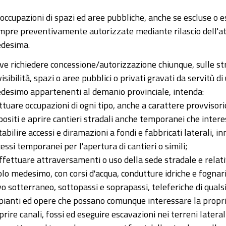
 occupazioni di spazi ed aree pubbliche, anche se escluse o 
mpre preventivamente autorizzate mediante rilascio dell'atto
desima.
ve richiedere concessione/autorizzazione chiunque, sulle stra
visibilità, spazi o aree pubblici o privati gravati da servitù d
desimo appartenenti al demanio provinciale, intenda:
attuare occupazioni di ogni tipo, anche a carattere provvisor
positi e aprire cantieri stradali anche temporanei che intere
tabilire accessi e diramazioni a fondi e fabbricati laterali, 
essi temporanei per l'apertura di cantieri o simili;
effettuare attraversamenti o uso della sede stradale e relati
olo medesimo, con corsi d'acqua, condutture idriche e fognari
o sotterraneo, sottopassi e soprapassi, teleferiche di qualsias
pianti ed opere che possano comunque interessare la propri
prire canali, fossi ed eseguire escavazioni nei terreni lateral