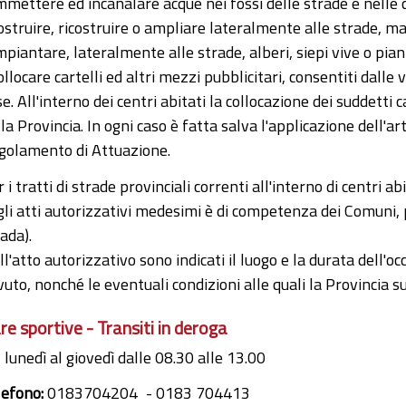
mmettere ed incanalare acque nei fossi delle strade e nelle cun
ostruire, ricostruire o ampliare lateralmente alle strade, man
mpiantare, lateralmente alle strade, alberi, siepi vive o pia
ollocare cartelli ed altri mezzi pubblicitari, consentiti dalle 
e. All'interno dei centri abitati la collocazione dei suddetti
la Provincia. In ogni caso è fatta salva l'applicazione dell'art.
golamento di Attuazione.
 i tratti di strade provinciali correnti all'interno di centri a
gli atti autorizzativi medesimi è di competenza dei Comuni, p
ada).
l'atto autorizzativo sono indicati il luogo e la durata dell'o
uto, nonché le eventuali condizioni alle quali la Provincia s
re sportive - Transiti in deroga
 lunedì al giovedì dalle 08.30 alle 13.00
lefono:
0183704204
0183 704413