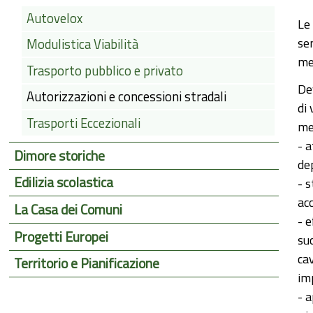
Autovelox
Le
se
Modulistica Viabilità
me
Trasporto pubblico e privato
De
Autorizzazioni e concessioni stradali
di 
Trasporti Eccezionali
me
- 
Dimore storiche
de
Edilizia scolastica
- s
acc
La Casa dei Comuni
- 
Progetti Europei
su
cav
Territorio e Pianificazione
im
- a