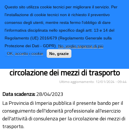
CONTATTI-URP
Provincia di
Questo sito utilizza cookie tecnici per migliorare il servizio. Per
Imperia
TRASPARENZA
l'installazione di cookie tecnici non è richiesto il preventivo
consenso degli utenti, mentre resta fermo l'obbligo di dare
Form di ricerca
l'informativa disciplinata nello specifico dagli artt. 13 e 14 del
Regolamento (UE) 2016/679 (Regolamento Generale sulla
Bando per il conseguimento
Protezione dei Dati - GDPR).
No, voglio saperne di più
dell'idoneità professionale all'esercizio
OK, accetto i cookie
No, grazie
dell'attività di consulenza per la
circolazione dei mezzi di trasporto
Ultimo aggiornamento: 12/01/2024 - 09:44
Data scadenza:
28/04/2023
La Provincia di Imperia pubblica il presente bando per il
conseguimento dell'idoneità professionale all'esercizio
dell'attività di consulenza per la circolazione dei mezzi di
trasporto.