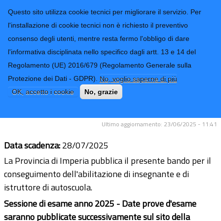
CONTATTI-URP
Provincia di
Questo sito utilizza cookie tecnici per migliorare il servizio. Per
Imperia
TRASPARENZA
l'installazione di cookie tecnici non è richiesto il preventivo
consenso degli utenti, mentre resta fermo l'obbligo di dare
Form di ricerca
l'informativa disciplinata nello specifico dagli artt. 13 e 14 del
Regolamento (UE) 2016/679 (Regolamento Generale sulla
Bando per il conseguimento
Protezione dei Dati - GDPR).
No, voglio saperne di più
dell'abilitazione di insegnante e di
OK, accetto i cookie
No, grazie
istruttore di autoscuola
Ultimo aggiornamento: 23/06/2025 - 11:41
Data scadenza:
28/07/2025
La Provincia di Imperia pubblica il presente bando per il
conseguimento dell'abilitazione di insegnante e di
istruttore di autoscuola.
Sessione di esame anno 2025 - Date prove d'esame
saranno pubblicate successivamente sul sito della