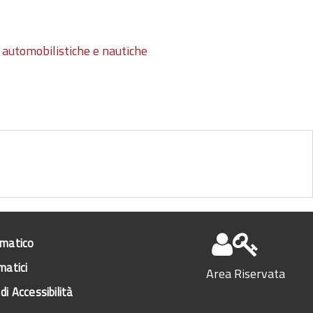
 automobilistiche e nautiche
ematico
matici
Area Riservata
di Accessibilità