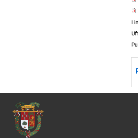
Li
Uff
Pub