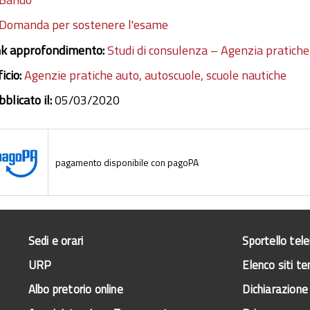
Domanda per sostenere l'esame
nk approfondimento:
Studi di consulenza – Agenzia pratiche
icio:
Agenzie pratiche auto, autoscuole, scuole nautiche
blicato il:
05/03/2020
pagamento disponibile con pagoPA
Sedi e orari
Sportello tel
URP
Elenco siti te
Albo pretorio online
Dichiarazione 