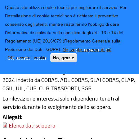
CONTATTI-URP
Provincia di
Questo sito utilizza cookie tecnici per migliorare il servizio. Per
Imperia
TRASPARENZA
l'installazione di cookie tecnici non è richiesto il preventivo
consenso degli utenti, mentre resta fermo l'obbligo di dare
Form di ricerca
l'informativa disciplinata nello specifico dagli artt. 13 e 14 del
Regolamento (UE) 2016/679 (Regolamento Generale sulla
Scioperi del giorno 29 novembre 2024
Protezione dei Dati - GDPR).
No, voglio saperne di più
Ultimo aggiornamento: 02/12/2024 - 11:21
OK, accetto i cookie
No, grazie
Dati relativi allo sciopero generale del 29 novembre
2024 indetto da COBAS, ADL COBAS, SLAI COBAS, CLAP,
CGIL, UIL, CUB, CUB TRASPORTI, SGB
La rilevazione interessa solo i dipendenti tenuti al
servizio durante lo svolgimento dello sciopero.
Allegati:
Elenco dati sciopero