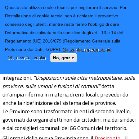
CONTATTI-URP
Provincia di
Questo sito utilizza cookie tecnici per migliorare il servizio. Per
Imperia
TRASPARENZA
l'installazione di cookie tecnici non è richiesto il preventivo
consenso degli utenti, mentre resta fermo l'obbligo di dare
Form di ricerca
l'informativa disciplinata nello specifico dagli artt. 13 e 14 del
Regolamento (UE) 2016/679 (Regolamento Generale sulla
Elezioni provinciali
Protezione dei Dati - GDPR).
No, voglio saperne di più
OK, accetto i cookie
No, grazie
Le legge 7 aprile 2014, n. 56, e successive modificazioni e
integrazioni,
"Disposizioni sulle città metropolitane, sulle
province, sulle unioni e fusioni di comuni"
detta
un'ampia riforma in materia di enti locali, prevedendo
anche la ridefinizione del sistema delle province.
Le Province sono trasformate in enti di secondo livello,
governati da organi eletti non dai cittadini, ma dai sindaci
e dai consiglieri comunali dei 66 Comuni del territorio.
Gli organi della nuova Provincia sono: il
Presidente
- il