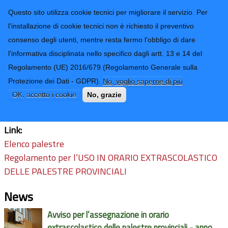
CONTATTI-URP
Provincia di
Questo sito utilizza cookie tecnici per migliorare il servizio. Per
Imperia
TRASPARENZA
l'installazione di cookie tecnici non è richiesto il preventivo
consenso degli utenti, mentre resta fermo l'obbligo di dare
Form di ricerca
l'informativa disciplinata nello specifico dagli artt. 13 e 14 del
Regolamento (UE) 2016/679 (Regolamento Generale sulla
Concessione in uso della palestre
Protezione dei Dati - GDPR).
No, voglio saperne di più
provinciali
OK, accetto i cookie
No, grazie
Link:
Elenco palestre
Regolamento per l’USO IN ORARIO EXTRASCOLASTICO
DELLE PALESTRE PROVINCIALI
News
Avviso per l’assegnazione in orario
extrascolastico delle palestre provinciali - anno