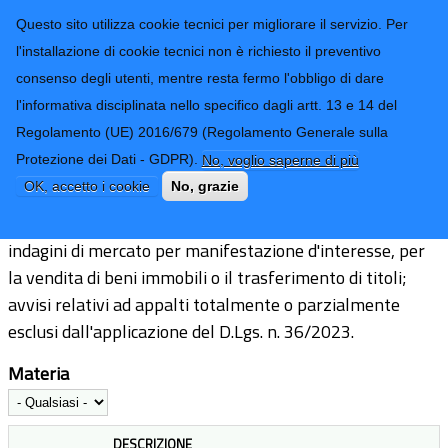
CONTATTI-URP
Provincia di
Questo sito utilizza cookie tecnici per migliorare il servizio. Per
Imperia
TRASPARENZA
l'installazione di cookie tecnici non è richiesto il preventivo
consenso degli utenti, mentre resta fermo l'obbligo di dare
Form di ricerca
l'informativa disciplinata nello specifico dagli artt. 13 e 14 del
Regolamento (UE) 2016/679 (Regolamento Generale sulla
Avvisi pubblici scaduti
Protezione dei Dati - GDPR).
No, voglio saperne di più
OK, accetto i cookie
No, grazie
per la selezione di operatori economici qualificati, per
indagini di mercato per manifestazione d'interesse, per
la vendita di beni immobili o il trasferimento di titoli;
avvisi relativi ad appalti totalmente o parzialmente
esclusi dall'applicazione del D.Lgs. n. 36/2023.
Materia
DESCRIZIONE