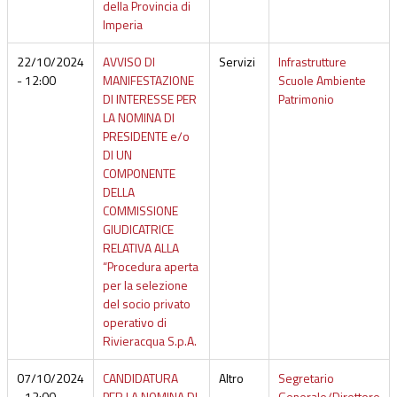
della Provincia di
Imperia
22/10/2024
AVVISO DI
Servizi
Infrastrutture
- 12:00
MANIFESTAZIONE
Scuole Ambiente
DI INTERESSE PER
Patrimonio
LA NOMINA DI
PRESIDENTE e/o
DI UN
COMPONENTE
DELLA
COMMISSIONE
GIUDICATRICE
RELATIVA ALLA
“Procedura aperta
per la selezione
del socio privato
operativo di
Rivieracqua S.p.A.
07/10/2024
CANDIDATURA
Altro
Segretario
- 12:00
PER LA NOMINA DI
Generale/Direttore