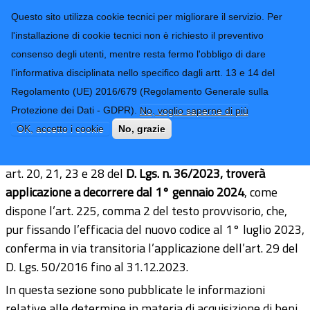
CONTATTI-URP
Provincia di
Questo sito utilizza cookie tecnici per migliorare il servizio. Per
Imperia
TRASPARENZA
l'installazione di cookie tecnici non è richiesto il preventivo
consenso degli utenti, mentre resta fermo l'obbligo di dare
Form di ricerca
l'informativa disciplinata nello specifico dagli artt. 13 e 14 del
Regolamento (UE) 2016/679 (Regolamento Generale sulla
Determine dirigenziali a contrarre
Protezione dei Dati - GDPR).
No, voglio saperne di più
OK, accetto i cookie
No, grazie
La disciplina in materia di trasparenza contenuta negli
art. 20, 21, 23 e 28 del
D. Lgs. n. 36/2023, troverà
applicazione a decorrere dal 1° gennaio 2024
, come
dispone l’art. 225, comma 2 del testo provvisorio, che,
pur fissando l’efficacia del nuovo codice al 1° luglio 2023,
conferma in via transitoria l’applicazione dell’art. 29 del
D. Lgs. 50/2016 fino al 31.12.2023.
In questa sezione sono pubblicate le informazioni
relative alle determine in materia di acquisizione di beni