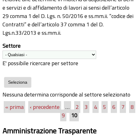
e servizi e di affidamento di lavori ai sensi dell’articolo
29 comma 1 del D. Lgs. n. 50/2016 e ss.mm.ii. “codice dei
Contratti” e dell’articolo 37 comma 1 del D.
Lgs.n.33/2013 e ss.mm.ii.
Settore
E' possibile ricercare per settore
Nessuna determina corrisponde al settore selezionato
« prima
‹ precedente
…
2
3
4
5
6
7
8
Pagine
9
10
Amministrazione Trasparente