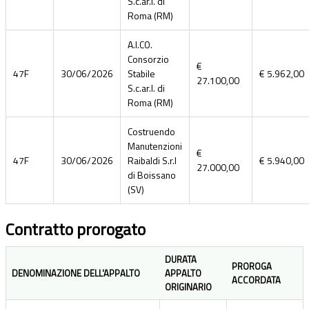
S.c.ar.l. di
Roma (RM)
A.I.CO.
Consorzio
€
47F
30/06/2026
Stabile
€ 5.962,00
27.100,00
S.c.ar.l. di
Roma (RM)
Costruendo
Manutenzioni
€
47F
30/06/2026
Raibaldi S.r.l
€ 5.940,00
27.000,00
di Boissano
(SV)
Contratto prorogato
DURATA
PROROGA
DENOMINAZIONE DELL'APPALTO
APPALTO
ACCORDATA
ORIGINARIO