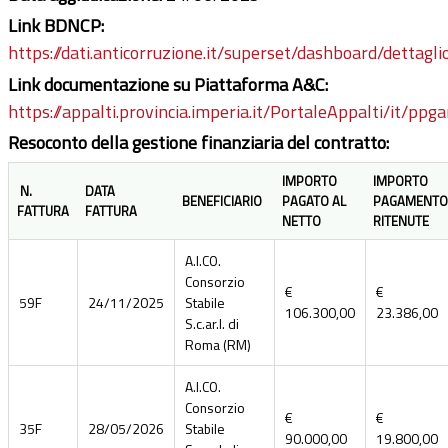
Link BDNCP:
https://dati.anticorruzione.it/superset/dashboard/dettagli
Link documentazione su Piattaforma A&C:
https://appalti.provincia.imperia.it/PortaleAppalti/it/pp
Resoconto della gestione finanziaria del contratto:
IMPORTO
IMPORTO
N.
DATA
BENEFICIARIO
PAGATO AL
PAGAMENTO
FATTURA
FATTURA
NETTO
RITENUTE
A.I.CO.
Consorzio
€
€
59F
24/11/2025
Stabile
106.300,00
23.386,00
S.c.ar.l. di
Roma (RM)
A.I.CO.
Consorzio
€
€
35F
28/05/2026
Stabile
90.000,00
19.800,00