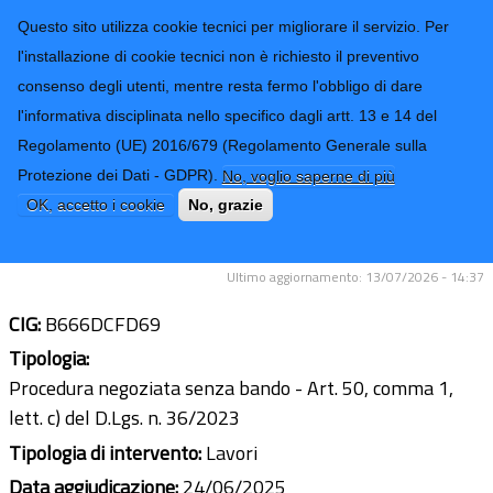
CONTATTI-URP
Provincia di
Questo sito utilizza cookie tecnici per migliorare il servizio. Per
Imperia
TRASPARENZA
l'installazione di cookie tecnici non è richiesto il preventivo
consenso degli utenti, mentre resta fermo l'obbligo di dare
Form di ricerca
l'informativa disciplinata nello specifico dagli artt. 13 e 14 del
Regolamento (UE) 2016/679 (Regolamento Generale sulla
Lavori di ripristino sede stradale S.P.
Protezione dei Dati - GDPR).
No, voglio saperne di più
28 di Caravonica dal km 2+000 al km
OK, accetto i cookie
No, grazie
3+000
Ultimo aggiornamento: 13/07/2026 - 14:37
CIG:
B666DCFD69
Tipologia:
Procedura negoziata senza bando - Art. 50, comma 1,
lett. c) del D.Lgs. n. 36/2023
Tipologia di intervento:
Lavori
Data aggiudicazione:
24/06/2025