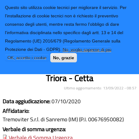
CONTATTI-URP
Provincia di
Questo sito utilizza cookie tecnici per migliorare il servizio. Per
Imperia
TRASPARENZA
l'installazione di cookie tecnici non è richiesto il preventivo
consenso degli utenti, mentre resta fermo l'obbligo di dare
Form di ricerca
l'informativa disciplinata nello specifico dagli artt. 13 e 14 del
Regolamento (UE) 2016/679 (Regolamento Generale sulla
Evento alluvionale del 02 e 03 ottobre
Protezione dei Dati - GDPR).
No, voglio saperne di più
2020. Ripristino della viabilità al Km.
OK, accetto i cookie
No, grazie
1+000 della SP 52 Molini di Triora -
Triora - Cetta
Ultimo aggiornamento: 13/09/2022 - 08:57
Data aggiudicazione:
07/10/2020
Affidatario:
Tremoviter S.r.l. di Sanremo (IM) (P.I. 00676950082)
Verbale di somma urgenza:
Verbale di Somma Urgenza