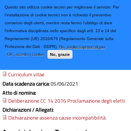
CONTATTI-URP
Provincia di
Questo sito utilizza cookie tecnici per migliorare il servizio. Per
Imperia
TRASPARENZA
l'installazione di cookie tecnici non è richiesto il preventivo
consenso degli utenti, mentre resta fermo l'obbligo di dare
Form di ricerca
l'informativa disciplinata nello specifico dagli artt. 13 e 14 del
Regolamento (UE) 2016/679 (Regolamento Generale sulla
Eliano Brizio
Protezione dei Dati - GDPR).
No, voglio saperne di più
OK, accetto i cookie
No, grazie
Sindaco del Comune:
Prelà
Curriculum vitae
Data scadenza carica:
05/06/2021
Atto di nomina:
Deliberazione CC 14 2016 Proclamazione degli eletti
Dichiarazioni / Allegati:
Dichiarazione assenza cause incompatibilità