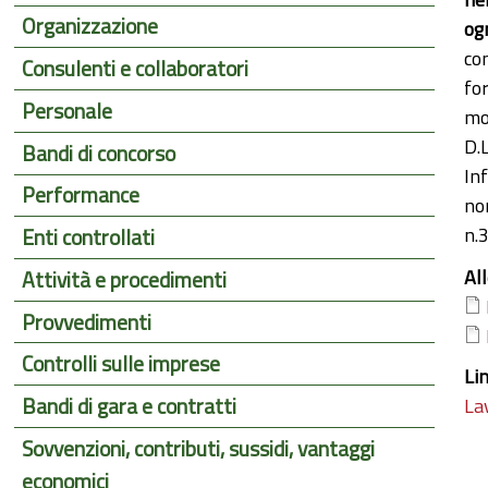
Organizzazione
og
con
Consulenti e collaboratori
fo
Personale
mo
D.L
Bandi di concorso
Inf
Performance
no
n.
Enti controllati
Al
Attività e procedimenti
Provvedimenti
Controlli sulle imprese
Li
Bandi di gara e contratti
Lav
Sovvenzioni, contributi, sussidi, vantaggi
economici