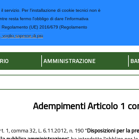
il servizio. Per l'installazione di cookie tecnici non è
ntre resta fermo l'obbligo di dare l'informativa
CONTATTI-UR
4 del Regolamento (UE) 2016/679 (Regolamento
ria
, voglio saperne di più
RIO
AMMINISTRAZIONE
BA
Adempimenti Articolo 1 
rt. 1, comma 32, L. 6.11.2012, n. 190 "
Disposizioni per la pre
lla pubblica amministrazione
", ha introdotto l'obbligo per l