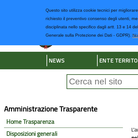
Regione Liguria
Questo sito utilizza cookie tecnici per migliorare 
richiesto il preventivo consenso degli utenti, me
disciplinata nello specifico dagli artt. 13 e 1
Provincia di Impe
Generale sulla Protezione dei Dati - GDPR).
No
NEWS
ENTE TERRITO
Form di ricerca
Amministrazione Trasparente
Home Trasparenza
L'a
Disposizioni generali
ne