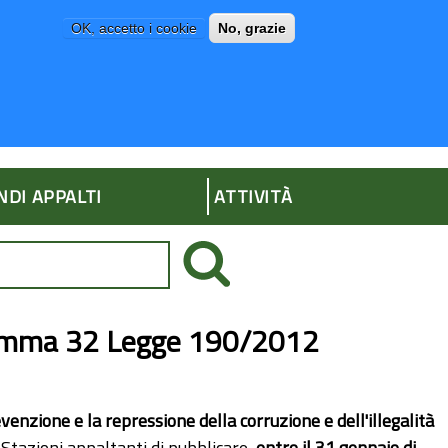
OK, accetto i cookie
No, grazie
P
AMMINISTRAZIONE TRASPARENTE
NDI APPALTI
ATTIVITÀ
comma 32 Legge 190/2012
venzione e la repressione della corruzione e dell'illegalità
e Stazioni appaltanti di pubblicare,
entro il 31 gennaio di