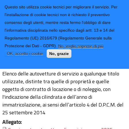
CONTATTI-URP
Provincia di
Questo sito utilizza cookie tecnici per migliorare il servizio. Per
Imperia
TRASPARENZA
l'installazione di cookie tecnici non è richiesto il preventivo
consenso degli utenti, mentre resta fermo l'obbligo di dare
Form di ricerca
l'informativa disciplinata nello specifico dagli artt. 13 e 14 del
Regolamento (UE) 2016/679 (Regolamento Generale sulla
Censimento permanente autovetture
Protezione dei Dati - GDPR).
No, voglio saperne di più
di servizio
OK, accetto i cookie
No, grazie
Elenco delle autovetture di servizio a qualunque titolo
utilizzate, distinte tra quelle di proprietà e quelle
oggetto di contratto di locazione o di noleggio, con
l'indicazione della cilindrata e dell’anno di
immatricolazione, ai sensi dell’articolo 4 del D.P.C.M. del
25 settembre 2014
Allegato: