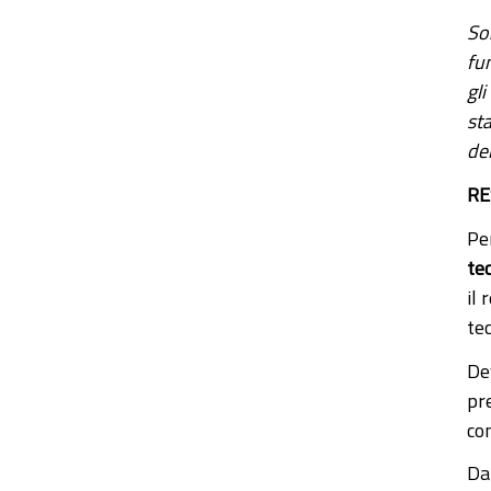
Son
fun
gli
sta
del
RE
Pe
tec
il 
tec
Dev
pr
co
Da