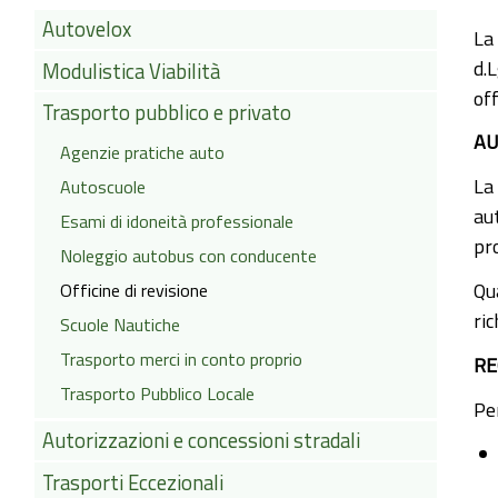
Autovelox
La 
d.L
Modulistica Viabilità
off
Trasporto pubblico e privato
AU
Agenzie pratiche auto
La 
Autoscuole
au
Esami di idoneità professionale
pro
Noleggio autobus con conducente
Qua
Officine di revisione
ric
Scuole Nautiche
Trasporto merci in conto proprio
RE
Trasporto Pubblico Locale
Per
Autorizzazioni e concessioni stradali
Trasporti Eccezionali