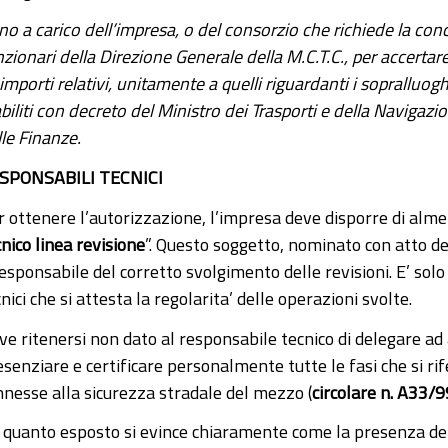
o a carico dell’impresa, o del consorzio che richiede la conce
zionari della Direzione Generale della M.C.T.
C., per accertar
 importi relativi, unitamente a quelli riguardanti i sopralluogh
biliti con decreto del Ministro dei T
rasporti e della Navigazio
le Finanze.
SPONSABILI TECNICI
r ottenere l’autorizzazione, l’impresa deve disporre di alme
nico linea revisione
”. Questo soggetto, nominato con atto d
responsabile del corretto svolgimento delle revisioni. E’ solo
nici che si attesta la regolarita’ delle operazioni svolte.
e ritenersi non dato al responsabile tecnico di delegare ad a
esenziare e certificare personalmente tutte le fasi che si ri
nnesse alla sicurezza stradale del mezzo (
circolare n. A33
 quanto esposto si evince chiaramente come la presenza del