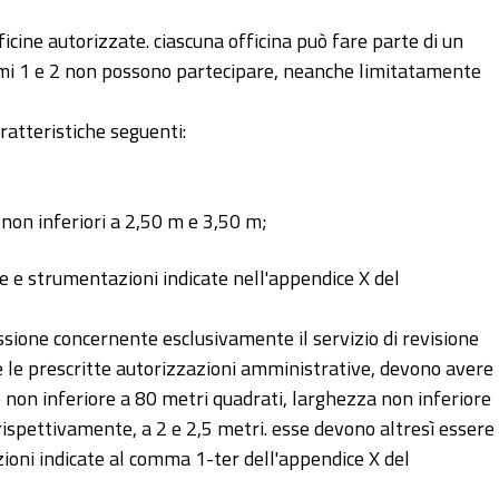
fficine autorizzate. ciascuna officina può fare parte di un
commi 1 e 2 non possono partecipare, neanche limitatamente
aratteristiche seguenti:
on inferiori a 2,50 m e 3,50 m;
e strumentazioni indicate nell'appendice X del
essione concernente esclusivamente il servizio di revisione
re le prescritte autorizzazioni amministrative, devono avere
cie non inferiore a 80 metri quadrati, larghezza non inferiore
rispettivamente, a 2 e 2,5 metri. esse devono altresì essere
ni indicate al comma 1-ter dell'appendice X del