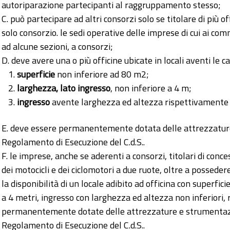
autoriparazione partecipanti al raggruppamento stesso;
C. può partecipare ad altri consorzi solo se titolare di più o
solo consorzio. le sedi operative delle imprese di cui ai 
ad alcune sezioni, a consorzi;
D. deve avere una o più officine ubicate in locali aventi le c
superficie
non inferiore ad 80 m2;
larghezza, lato ingresso
, non inferiore a 4 m;
ingresso
avente larghezza ed altezza rispettivamente n
E. deve essere permanentemente dotata delle attrezzature 
Regolamento di Esecuzione del C.d.S..
F. le imprese, anche se aderenti a consorzi, titolari di conc
dei motocicli e dei ciclomotori a due ruote, oltre a possede
la disponibilità di un locale adibito ad officina con superfi
a 4 metri, ingresso con larghezza ed altezza non inferiori, 
permanentemente dotate delle attrezzature e strumentazio
Regolamento di Esecuzione del C.d.S..