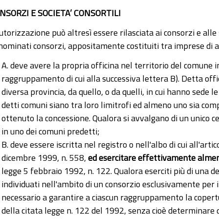
NSORZI E SOCIETA’ CONSORTILI
utorizzazione può altresì essere rilasciata ai consorzi e alle
nominati consorzi, appositamente costituiti tra imprese di a
A. deve avere la propria officina nel territorio del comune i
raggruppamento di cui alla successiva lettera B). Detta off
diversa provincia, da quello, o da quelli, in cui hanno sede 
detti comuni siano tra loro limitrofi ed almeno uno sia comp
ottenuto la concessione. Qualora si avvalgano di un unico c
in uno dei comuni predetti;
B. deve essere iscritta nel registro o nell'albo di cui all'ar
dicembre 1999, n. 558,
ed esercitare effettivamente almeno
legge 5 febbraio 1992, n. 122. Qualora eserciti più di una 
individuati nell'ambito di un consorzio esclusivamente per
necessario a garantire a ciascun raggruppamento la copertura
della citata legge n. 122 del 1992, senza cioè determinare 