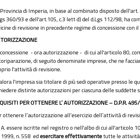
Provincia di Imperia, in base al combinato disposto dell'art.
gs 360/93 e dell'art.105, c.3 lett d) del d.Lgs 112/98, ha co
icine di revisione in precedente regime di concessione con il
TORIZZAZIONE
concessione - ora autorizzazione - di cui all'articolo 80, com
toriparazione, di seguito denominate imprese, che ne faccia
prio l'attività di revisione.
lora l'impresa sia titolare di più sedi operative presso le qua
hiedere distinte autorizzazioni per ciascuna delle suddette s
QUISITI PER OTTENERE L’ AUTORIZZAZIONE – D.P.R. 495/
 ottenere l’autorizzazione all’esercizio dell’attività di revis
A. essere iscritte nel registro o nell'albo di cui all'artico
1999, n. 558 ed
esercitare effettivamente
tutte le attivit