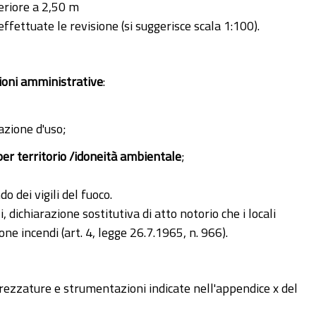
eriore a 2,50 m
 effettuate le revisione (si suggerisce scala 1:100).
ioni amministrative
:
nazione d'uso;
per territorio /idoneità ambientale
;
o dei vigili del fuoco.
i, dichiarazione sostitutiva di atto notorio che i locali
e incendi (art. 4, legge 26.7.1965, n. 966).
zzature e strumentazioni indicate nell'appendice x del