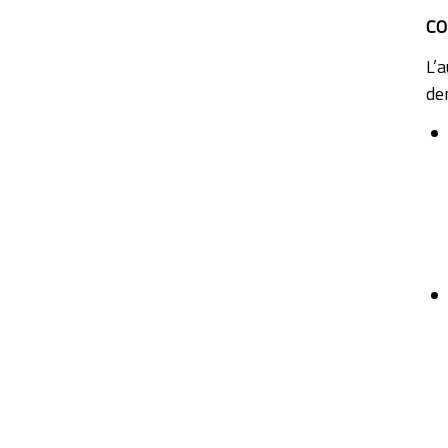
CO
L’a
de