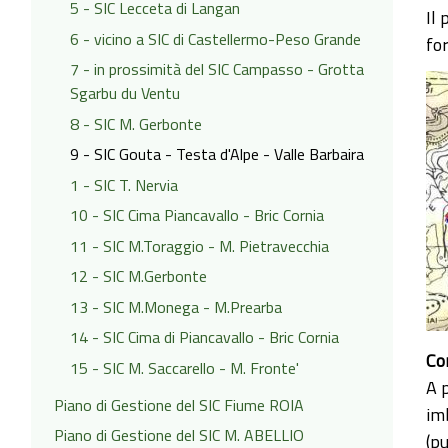
5 - SIC Lecceta di Langan
Il 
6 - vicino a SIC di Castellermo-Peso Grande
for
7 - in prossimità del SIC Campasso - Grotta
Sgarbu du Ventu
8 - SIC M. Gerbonte
9 - SIC Gouta - Testa d'Alpe - Valle Barbaira
1 - SIC T. Nervia
10 - SIC Cima Piancavallo - Bric Cornia
11 - SIC M.Toraggio - M. Pietravecchia
12 - SIC M.Gerbonte
13 - SIC M.Monega - M.Prearba
14 - SIC Cima di Piancavallo - Bric Cornia
Co
15 - SIC M. Saccarello - M. Fronte'
A p
Piano di Gestione del SIC Fiume ROIA
im
Piano di Gestione del SIC M. ABELLIO
(pu