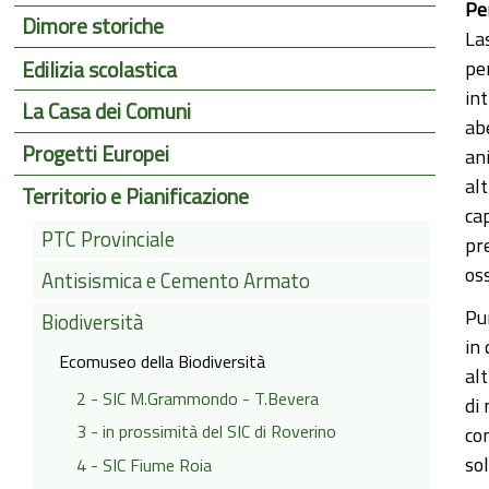
Per
Dimore storiche
La
Edilizia scolastica
pe
int
La Casa dei Comuni
ab
Progetti Europei
ani
al
Territorio e Pianificazione
cap
PTC Provinciale
pre
oss
Antisismica e Cemento Armato
Pu
Biodiversità
in
Ecomuseo della Biodiversità
al
2 - SIC M.Grammondo - T.Bevera
di 
3 - in prossimità del SIC di Roverino
co
sol
4 - SIC Fiume Roia