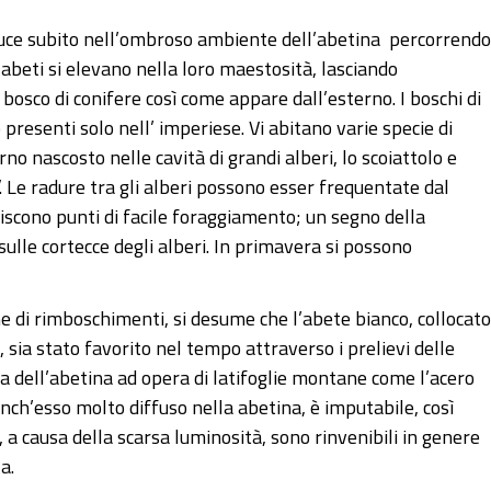
troduce subito nell’ombroso ambiente dell’abetina percorrendo
 abeti si elevano nella loro maestosità, lasciando
l bosco di conifere così come appare dall’esterno. I boschi di
resenti solo nell’ imperiese. Vi abitano varie specie di
orno nascosto nelle cavità di grandi alberi, lo scoiattolo e
. Le radure tra gli alberi possono esser frequentate dal
uiscono punti di facile foraggiamento; un segno della
 sulle cortecce degli alberi. In primavera si possono
ne di rimboschimenti, si desume che l’abete bianco, collocato
sia stato favorito nel tempo attraverso i prelievi delle
a dell’abetina ad opera di latifoglie montane come l’acero
anch’esso molto diffuso nella abetina, è imputabile, così
 a causa della scarsa luminosità, sono rinvenibili in genere
a.