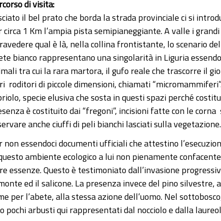
corso di visita:
sciato il bel prato che borda la strada provinciale ci si in
r circa 1 Km l’ampia pista semipianeggiante. A valle i grandi
ravedere qual è là, nella collina frontistante, lo scenario de
ete bianco rappresentano una singolarità in Liguria essendo p
mali tra cui la rara martora, il gufo reale che trascorre il gi
tri roditori di piccole dimensioni, chiamati “micromammiferi”
riolo, specie elusiva che sosta in questi spazi perché costit
senza è costituito dai “fregoni”, incisioni fatte con le corna
ervare anche ciuffi di peli bianchi lasciati sulla vegetazione.
r non essendoci documenti ufficiali che attestino l’esecuzio
 questo ambiente ecologico a lui non pienamente confacente, 
tre essenze. Questo è testimoniato dall’invasione progressiv
monte ed il salicone. La presenza invece del pino silvestre, 
me per l’abete, alla stessa azione dell’uomo. Nel sottobosco,
o pochi arbusti qui rappresentati dal nocciolo e dalla laureol